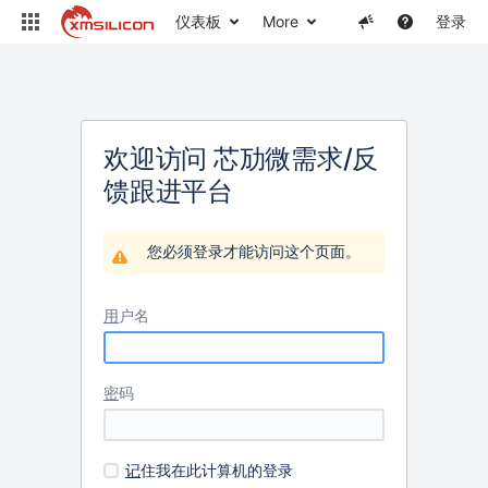
仪表板
More
登录
欢迎访问 芯劢微需求/反
馈跟进平台
您必须登录才能访问这个页面。
用
户名
密
码
记
住我在此计算机的登录