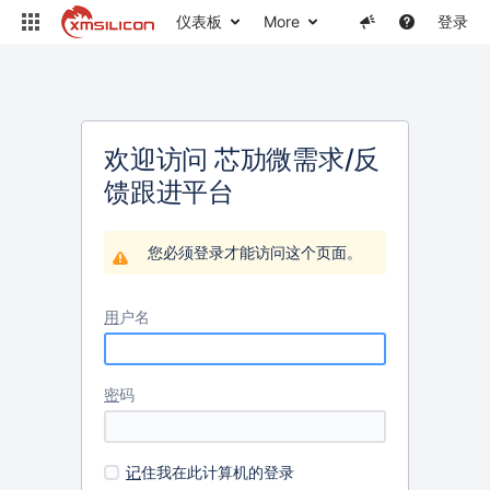
仪表板
More
登录
欢迎访问 芯劢微需求/反
馈跟进平台
您必须登录才能访问这个页面。
用
户名
密
码
记
住我在此计算机的登录