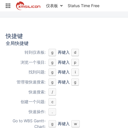
仪表板
Status Time Free
快捷键
全局快捷键
转到仪表板:
再键入
g
d
浏览一个项目:
再键入
g
p
找到问题:
再键入
g
i
管理项快速搜索:
再键入
g
g
快速搜索:
/
创建一个问题:
c
快速操作:
.
Go to WBS Gantt-
再键入
g
w
Chart: