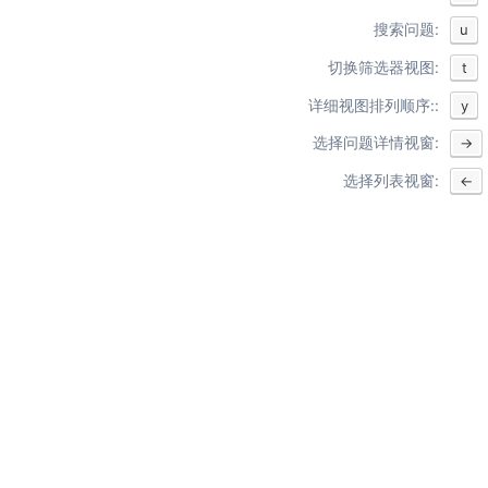
搜索问题:
u
切换筛选器视图:
t
详细视图排列顺序::
y
选择问题详情视窗:
→
选择列表视窗:
←