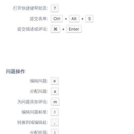
打开快捷键帮助页:
?
提交表单:
+
+
Ctrl
Alt
S
提交描述或评论:
+
⌘
Enter
问题操作
编辑问题:
e
分配问题:
a
为问题添加评论:
m
编辑问题标签:
l
转换到域编辑处:
,
分配给我:
i